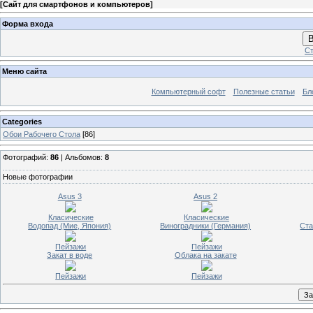
[
Сайт для смартфонов и компьютеров
]
Форма входа
В
Ст
Меню сайта
Компьютерный софт
Полезные статьи
Бл
Categories
Обои Рабочего Стола
[86]
Фотографий:
86
| Альбомов:
8
Новые фотографии
Asus 3
Asus 2
Класические
Класические
Водопад (Мие, Япония)
Виноградники (Германия)
Ста
Пейзажи
Пейзажи
Закат в воде
Облака на закате
Пейзажи
Пейзажи